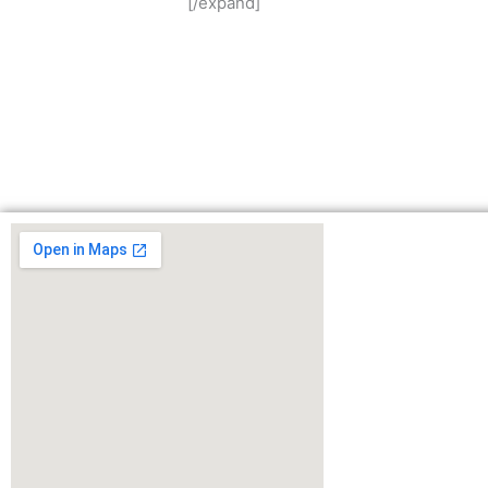
[/expand]
Curaduría U
Dirección C
Notificacion
procesosju
Telf.+57 (6
Cel. (+57)