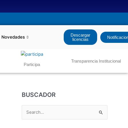
Descargar
Novedades
Notificacio
licencias
Transparencia Institucional
Participa
BUSCADOR
B
u