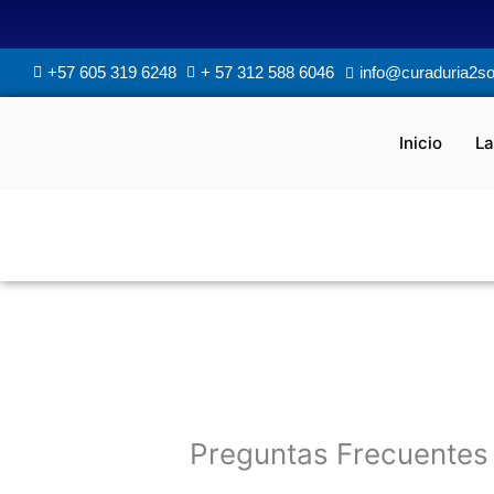
Ir
al
contenido
+57 605 319 6248
+ 57 312 588 6046
info@curaduria2s
Inicio
La
Preguntas Frecuentes