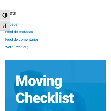
Meta
Toggle High Contrast
Acceder
Toggle Font size
Feed de entradas
Feed de comentarios
WordPress.org