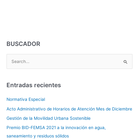
BUSCADOR
B
u
s
Entradas recientes
c
a
Normativa Especial
r
Acto Administrativo de Horarios de Atención Mes de Diciembre
p
Gestión de la Movilidad Urbana Sostenible
o
Premio BID-FEMSA 2021 a la innovación en agua,
r
saneamiento y residuos sólidos
: